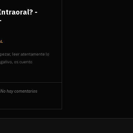
Intraoral? -
-
AL
mpezar, leer atentamente lo
ulgativo, os cuento
No hay comentarios