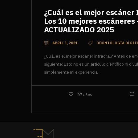
¿Cuál es el mejor escáner 
Los 10 mejores escáneres 
ACTUALIZADO 2025
ABRIL 1, 2021
ODONTOLOGÍA DIGIT
¿Cuál es el mejor escáner intraoral? Antes de e
siguiente: Esto no es un articulo científico ni div
simplemente mi experiencia...
61
likes