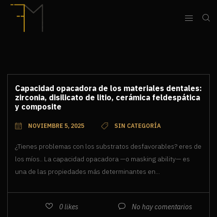
Capacidad opacadora de los materiales dentales:
zirconia, disilicato de litio, cerámica feldespática
y composite
NOVIEMBRE 5, 2025
SIN CATEGORÍA
¿Tienes problemas con los substratos desfavorables? eres de
los míos.. La capacidad opacadora —o masking ability— es
una de las propiedades más determinantes en...
0
likes
No hay comentarios