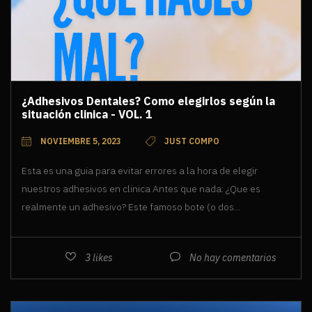
¿Adhesivos Dentales? Como elegirlos según la
situación clinica - VOL. 1
NOVIEMBRE 5, 2023
JUST COMPO
Esta es una guia para evitar errores a la hora de elegir
nuestros adhesivos en clinica Antes que nada: ¿Que es
realmente un adhesivo? Este famoso bote (o dos...
3
likes
No hay comentarios