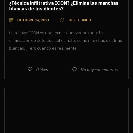
¿Técnica infiltrativa ICON? ¿Elimina las manchas
blancas de los dientes?
OCTUBRE 24, 2023
JUST COMPO
La tecnica ICON es una tecnica innovadora para la
eliminación de defectos del esmalte como manchas o estrías
blancas. ¿Pero cuando es realmente...
0
likes
No hay comentarios