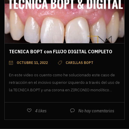
TECNICA BOPT con FLUJO DIGITAL COMPLETO
OCTUBRE 11, 2022
CARILLAS BOPT
En este video os cuento como he solucionado este caso de
retracción en el incisivo superior izquierdo a través del uso de
la TECNICA BOPT y una corona en ZIRCONIO monolítico...
4
likes
No hay comentarios